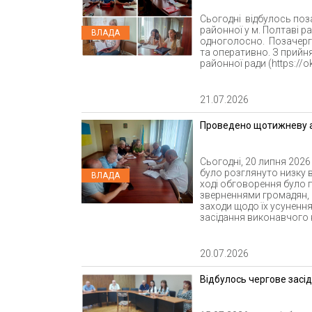
Сьогодні відбулось поз
районної у м. Полтаві р
ВЛАДА
одноголосно. Позачерг
та оперативно. З прийн
районної ради (https://ok
21.07.2026
Проведено щотижневу 
Сьогодні, 20 липня 2026
було розглянуто низку 
ВЛАДА
ході обговорення було 
зверненнями громадян,
заходи щодо їх усуненн
засідання виконавчого к
20.07.2026
Відбулось чергове засід