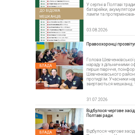
У серпні в Полтаві трад
батарейки, акумулятори
ДО ВІДОМА
лампи та протерміновані
МЕШКАНЦІВ
03.08.2026
Правоохоронці прозвітув
Голова Шевченківської р
нараду з дільничними оф
ВЛАДА
перше півріччя, поінфо
Шевченківського району
протидії їм. Учасники н
звертаються мешканці, т
31.07.2026
Відбулося чергове засід
Полтаві ради.
Відбулося чергове засід
ВЛАДА