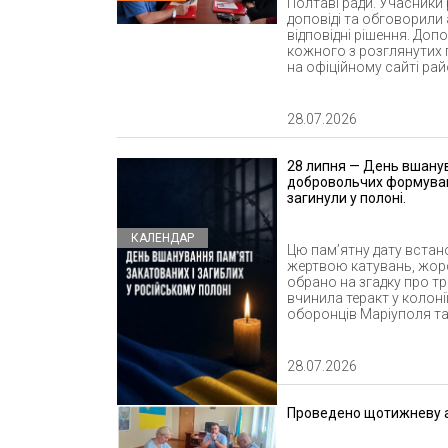
Полтаві ради. Учасники 
доповіді та обговорили 
відповідні рішення. Доп
кожного з розглянутих п
на офіційному сайті район
28.07.2026
28 липня — День вшанува
добровольчих формувань 
загинули у полоні.
КАЛЕНДАР
Цю пам’ятну дату встано
жертвою катувань, жорс
обрано на згадку про тра
вчинила теракт у колоні
оборонців Маріуполя та 
28.07.2026
Проведено щотижневу 