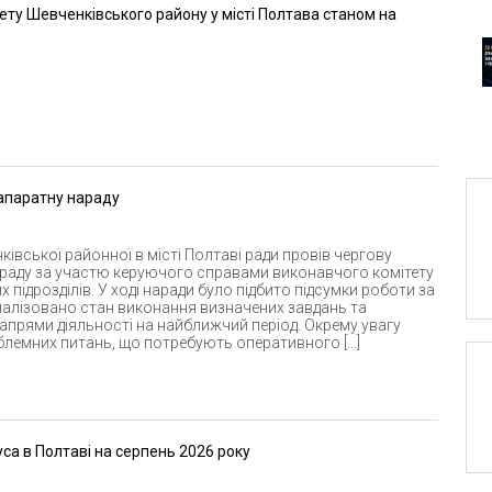
ту Шевченківського району у місті Полтава станом на
апаратну нараду
івської районної в місті Полтаві ради провів чергову
раду за участю керуючого справами виконавчого комітету
х підрозділів. У ході наради було підбито підсумки роботи за
алізовано стан виконання визначених завдань та
напрями діяльності на найближчий період. Окрему увагу
блемних питань, що потребують оперативного […]
са в Полтаві на серпень 2026 року