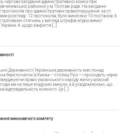
сь чергове засідання адміністративної комісії при
вченківської районної у м. Полтаві ради. На засіданні
 протоколів про адміністративні правопорушення за ст.
ами розгляду 12 протоколів, було винесено 10 постанов: 6
стративних стягнень у вигляді штрафів згідно вимог
країни; 4- щодо закриття […]
авності
ської Державності Українська державність має понад
на бере початок із Києва – столиці Русі – і проходить через
, утверджуючи право українського народу жити у власній
огодні ми не лише згадуємо минуле, а й усвідомлюємо, що
а відповідальність кожного. Це […]
дання виконавчого комітету