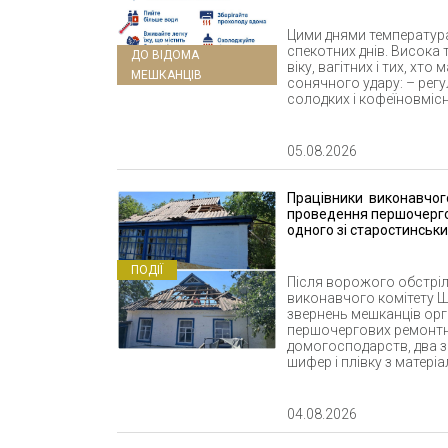
Цими днями температура
спекотних днів. Висока 
ДО ВІДОМА
віку, вагітних і тих, хт
МЕШКАНЦІВ
сонячного удару: – регу
солодких і кофеїновмісни
05.08.2026
Працівники виконавчого
проведення першочергов
одного зі старостинськи
ПОДІЇ
Після ворожого обстрілу
виконавчого комітету Ше
звернень мешканців орг
першочергових ремонтн
домогосподарств, два з
шифер і плівку з матеріал
04.08.2026