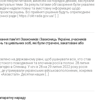
розглянули питання, винесені на порядок денний, заслухали
актуальні теми. За результатами обговорення були ухвалені
овідачі надали повну та змістовну інформацію щодо
роектів рішень. Всі прийняті рішення будуть оприлюднені
ної ради ( https://okt-rada.gov.ua/ […]
ння пам’яті Захисників і Захисниць України, учасників
та цивільних осіб, які були страчені, закатовані або
влено на державному рівні, щоб ушанувати всіх, хто став
токого поводження та злочинів росії в полоні. 28 липня
гедію в Оленівці. У ніч із 28 на 29 липня 2022 року росія
ї, де утримували українських військовополонених, зокрема
«Азовсталі». Десятки наших […]
апаратну нараду