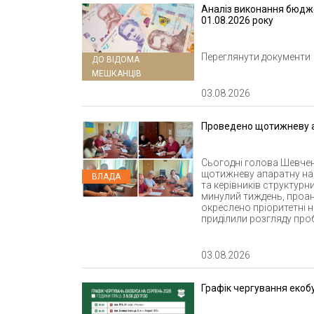
Аналіз виконання бюдже
01.08.2026 року
Переглянути документи
ДО ВІДОМА
МЕШКАНЦІВ
03.08.2026
Проведено щотижневу 
Сьогодні голова Шевченк
щотижневу апаратну на
ВЛАДА
та керівників структурни
минулий тиждень, проан
окреслено пріоритетні 
приділили розгляду про
03.08.2026
Графік чергування екобу