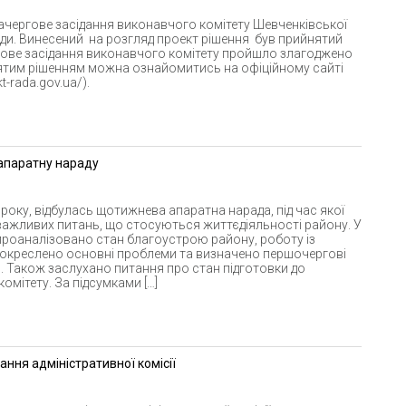
ачергове засідання виконавчого комітету Шевченківської
ади. Винесений на розгляд проект рішення був прийнятий
ове засідання виконавчого комітету пройшло злагоджено
ятим рішенням можна ознайомитись на офіційному сайті
t-rada.gov.ua/).
апаратну нараду
 року, відбулась щотижнева апаратна нарада, під час якої
важливих питань, що стосуються життєдіяльності району. У
проаналізовано стан благоустрою району, роботу із
 окреслено основні проблеми та визначено першочергові
я. Також заслухано питання про стан підготовки до
омітету. За підсумками […]
ання адміністративної комісії