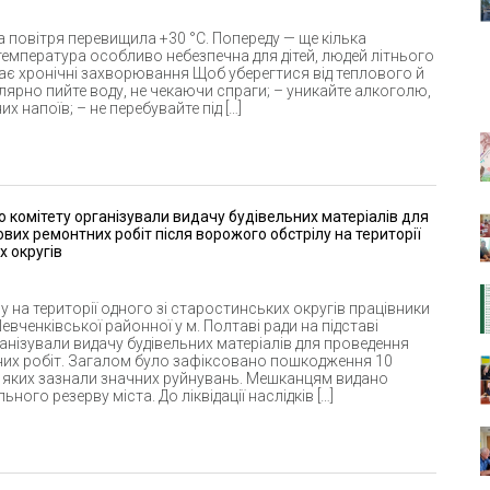
 повітря перевищила +30 °C. Попереду — ще кілька
температура особливо небезпечна для дітей, людей літнього
о має хронічні захворювання Щоб уберегтися від теплового й
лярно пийте воду, не чекаючи спраги; – уникайте алкоголю,
х напоїв; – не перебувайте під […]
 комітету організували видачу будівельних матеріалів для
их ремонтних робіт після ворожого обстрілу на території
х округів
 на території одного зі старостинських округів працівники
вченківської районної у м. Полтаві ради на підставі
анізували видачу будівельних матеріалів для проведення
их робіт. Загалом було зафіксовано пошкодження 10
 яких зазнали значних руйнувань. Мешканцям видано
ьного резерву міста. До ліквідації наслідків […]