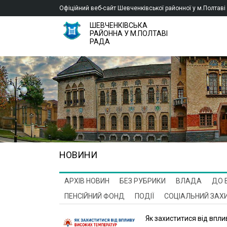
Офіційний веб-сайт Шевченківської районної у м.Полтаві
ШЕВЧЕНКІВСЬКА
РАЙОННА У М.ПОЛТАВІ
РАДА
НОВИНИ
АРХIВ НОВИН
БЕЗ РУБРИКИ
ВЛАДА
ДО 
ПЕНСІЙНИЙ ФОНД
ПОДІЇ
СОЦІАЛЬНИЙ ЗАХ
Як захиститися від впл