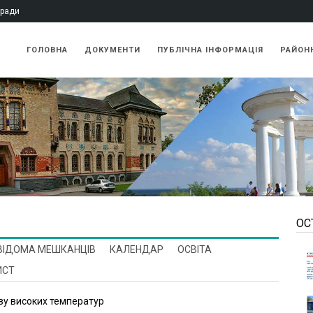
 ради
ГОЛОВНА
ДОКУМЕНТИ
ПУБЛIЧНА IНФОРМАЦІЯ
РАЙОН
ОС
ВІДОМА МЕШКАНЦІВ
КАЛЕНДАР
ОСВІТА
ИСТ
иву високих температур