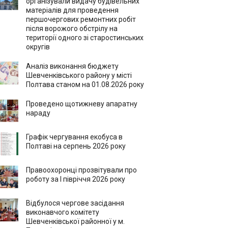
організували видачу будівельних
матеріалів для проведення
першочергових ремонтних робіт
після ворожого обстрілу на
території одного зі старостинських
округів
Аналіз виконання бюджету
Шевченківського району у місті
Полтава станом на 01.08.2026 року
Проведено щотижневу апаратну
нараду
Графік чергування екобуса в
Полтаві на серпень 2026 року
Правоохоронці прозвітували про
роботу за І півріччя 2026 року
Відбулося чергове засідання
виконавчого комітету
Шевченківської районної у м.