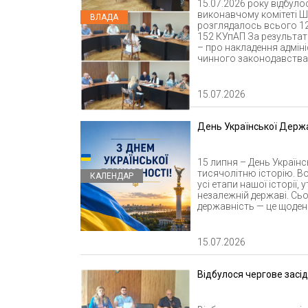
15.07.2026 року відбуло
виконавчому комітеті Ше
ВЛАДА
розглядалось всього 12
152 КУпАП За результат
– про накладення адміні
чинного законодавства У
15.07.2026
День Української Держ
15 липня – День Україн
тисячолітню історію. Во
КАЛЕНДАР
усі етапи нашої історії
незалежній державі. Сь
державність — це щоденн
15.07.2026
Відбулося чергове засі