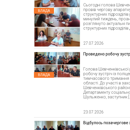
Сьогодні голова Шевченк
провів чергову апаратн
ВЛАДА
структурних підрозділів
минулий тиждень, проан
розглянуто актуальні п
структурних підрозділів 
27.07.2026
Проведено робочу зустр
Голова Шевченківської р
робочу зустріч із поліце
ВЛАДА
тимчасового тримання т
області. До участі в за
Шевченківського район
Департаменту соціально
Шульженко, заступник [
23.07.2026
Відбулось позачергове 