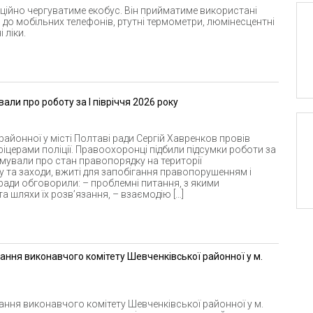
иційно чергуватиме екобус. Він прийматиме використані
 до мобільних телефонів, ртутні термометри, люмінесцентні
 ліки.
али про роботу за І півріччя 2026 року
айонної у місті Полтаві ради Сергій Хавренков провів
іцерами поліції. Правоохоронці підбили підсумки роботи за
рмували про стан правопорядку на території
 та заходи, вжиті для запобігання правопорушенням і
аради обговорили: – проблемні питання, з якими
а шляхи їх розв’язання, – взаємодію […]
ання виконавчого комітету Шевченківської районної у м.
ання виконавчого комітету Шевченківської районної у м.