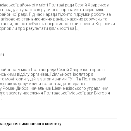
івської районної у місті Полтаві ради Сергій Хавренков
у нараду за участю керуючого справами та керівників
 районної ради. Під час наради підбито підсумки роботи за
алізовано стан виконання раніше наданих доручень та
итання, що потребують оперативного вирішення. Керівники
доповіли про результати діяльності за […]
іч
айонної у місті Полтаві ради Сергій Хавренков провів
йськими відділу організації діяльності ізоляторів
а моніторингу дій із затриманими ГУНП в Полтавській
ході також долучилися голова ради ветеранів
у Роман Дибов, начальник Шевченківського управління
го захисту населення Полтавської міської ради Вікторія
…]
засідання виконавчого комітету