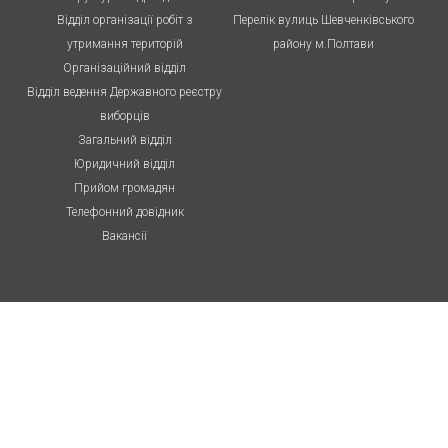
Відділ організації робіт з
Перелік вулиць Шевченківського
утримання територій
району м.Полтави
Організаційний відділ
Відділ ведення Державного реєстру
виборців
Загальний відділ
Юридичний відділ
Прийом громадян
Телефонний довідник
Вакансії