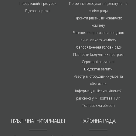
Інформаційні ресурси
Поіменне голосування депатутів на
Відеорепортажі
сесіях ради
Проекти рішень виконавчого
комітету
Рішення та протоколи засідань
виконавчого комітету
Розпорядження голови ради
Паспорти бюджетних програм
Державні закупівлі
Бюджетні запити
Реєстр містобудівних умов та
обмежень
Інформація Шевченківської
районної у м.Полтава ТВК
Полтавської області
ПУБЛIЧНА IНФОРМАЦІЯ
РАЙОННА РАДА