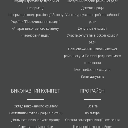
Порядок доступу до публічної
Заступник голови районної ради
інформації
Депутати ради
Інформація щодо реалізації Закону
Участь депутатів в роботі районної
України “Про очищення влади”:
ради
-Апарат виконавчого комітету
Депутатські комісії
-Фінансовий відділ
Участь депутатів в роботі комісій
ради
Повноваження Шевченківської
районної у м.Полтаві ради восьмого
скликання
Межі виборчих округів
Звіти депутатів
ВИКОНАВЧИЙ КОМІТЕТ
ПРО РАЙОН
Склад виконавчого комітету
Освіта
Заступники голови ради з питань
Культура
діяльності виконавчого органу
Органи самоорганізації населення
Структурні підрозділи
Шевченківського району