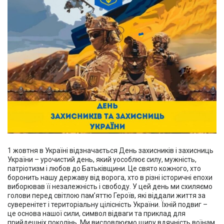
1 жовтня в Україні відзначається День захисників і захисниць
України – урочистий день, який уособлює силу, мужність,
патріотизм і любов до Батьківщини. Це свято кожного, хто
боронить нашу державу від ворога, хто в різні історичні епохи
виборював її незалежність і свободу. У цей день ми схиляємо
голови перед світлою пам’яттю Героїв, які віддали життя за
суверенітет і територіальну цілісність України. Їхній подвиг –
це основа нашої сили, символ відваги та приклад для
прийдешніх поколінь. Ми висловлюємо щиру вдячність воїнам,