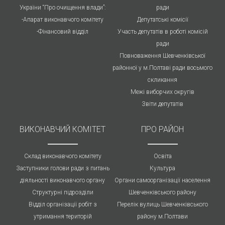
України “Про очищення влади”:
ради
-Апарат виконавчого комітету
Депутатські комісії
-Фінансовий відділ
Участь депутатів в роботі комісій
ради
Повноваження Шевченківської
районної у м.Полтаві ради восьмого
скликання
Межі виборчих округів
Звіти депутатів
ВИКОНАВЧИЙ КОМІТЕТ
ПРО РАЙОН
Склад виконавчого комітету
Освіта
Заступники голови ради з питань
Культура
діяльності виконавчого органу
Органи самоорганізації населення
Структурні підрозділи
Шевченківського району
Відділ організації робіт з
Перелік вулиць Шевченківського
утримання територій
району м.Полтави