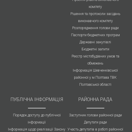
комітету
Рішення та протоколи засідань
виконавчого комітету
Розпорядження голови ради
Паспорти бюджетних програм
Державні закупівлі
Бюджетні запити
Реєстр містобудівних умов та
обмежень
Інформація Шевченківської
районної у м.Полтава ТВК
Полтавської області
ПУБЛIЧНА IНФОРМАЦІЯ
РАЙОННА РАДА
Порядок доступу до публічної
Заступник голови районної ради
інформації
Депутати ради
Інформація щодо реалізації Закону
Участь депутатів в роботі районної