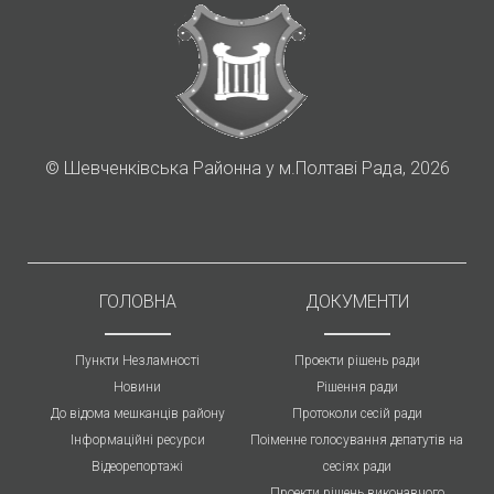
©
Шевченківська Районна у м.Полтаві Рада, 2026
ГОЛОВНА
ДОКУМЕНТИ
Пункти Незламності
Проекти рішень ради
Новини
Рішення ради
До відома мешканців району
Протоколи cесій ради
Інформаційні ресурси
Поіменне голосування депатутів на
Відеорепортажі
сесіях ради
Проекти рішень виконавчого