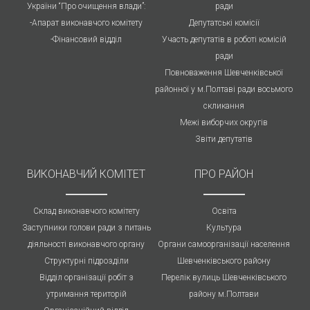
України “Про очищення влади”:
ради
-Апарат виконавчого комітету
Депутатські комісії
-Фінансовий відділ
Участь депутатів в роботі комісій
ради
Повноваження Шевченківської
районної у м.Полтаві ради восьмого
скликання
Межі виборчих округів
Звіти депутатів
ВИКОНАВЧИЙ КОМІТЕТ
ПРО РАЙОН
Склад виконавчого комітету
Освіта
Заступники голови ради з питань
Культура
діяльності виконавчого органу
Органи самоорганізації населення
Структурні підрозділи
Шевченківського району
Відділ організації робіт з
Перелік вулиць Шевченківського
утримання територій
району м.Полтави