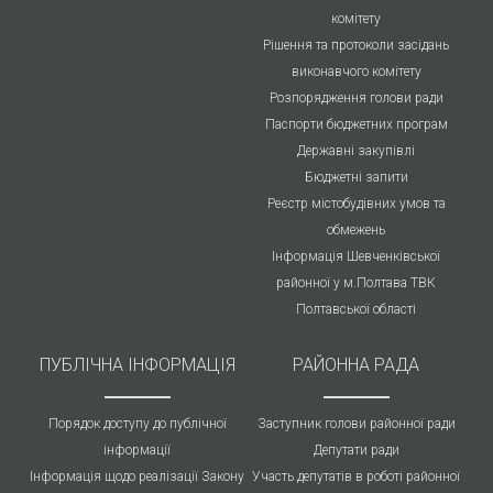
комітету
Рішення та протоколи засідань
виконавчого комітету
Розпорядження голови ради
Паспорти бюджетних програм
Державні закупівлі
Бюджетні запити
Реєстр містобудівних умов та
обмежень
Інформація Шевченківської
районної у м.Полтава ТВК
Полтавської області
ПУБЛIЧНА IНФОРМАЦІЯ
РАЙОННА РАДА
Порядок доступу до публічної
Заступник голови районної ради
інформації
Депутати ради
Інформація щодо реалізації Закону
Участь депутатів в роботі районної