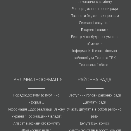
виконавчого комітету
Розпорядження голови ради
Паспорти бюджетних програм
Державні закупівлі
Бюджетні запити
Реєстр містобудівних умов та
обмежень
Інформація Шевченківської
районної у м.Полтава ТВК
Полтавської області
ПУБЛIЧНА IНФОРМАЦІЯ
РАЙОННА РАДА
Порядок доступу до публічної
Заступник голови районної ради
інформації
Депутати ради
Інформація щодо реалізації Закону
Участь депутатів в роботі районної
України “Про очищення влади”:
ради
-Апарат виконавчого комітету
Депутатські комісії
-Фінансовий відділ
Участь депутатів в роботі комісій