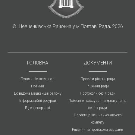
©
Шевченківська Районна у м.Полтаві Рада, 2026
ГОЛОВНА
ДОКУМЕНТИ
Пункти Незламності
Проекти рішень ради
Новини
Рішення ради
До відома мешканців району
Протоколи cесій ради
Інформаційні ресурси
Поіменне голосування депатутів на
Відеорепортажі
сесіях ради
Проекти рішень виконавчого
комітету
Рішення та протоколи засідань