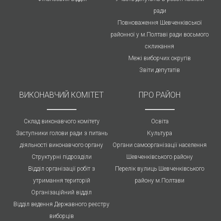
ради
Повноваження Шевченківської
районної у м.Полтаві ради восьмого
скликання
Межі виборчих округів
Звіти депутатів
ВИКОНАВЧИЙ КОМІТЕТ
ПРО РАЙОН
Склад виконавчого комітету
Освіта
Заступники голови ради з питань
Культура
діяльності виконавчого органу
Органи самоорганізації населення
Структурні підрозділи
Шевченківського району
Відділ організації робіт з
Перелік вулиць Шевченківського
утримання територій
району м.Полтави
Організаційний відділ
Відділ ведення Державного реєстру
виборців