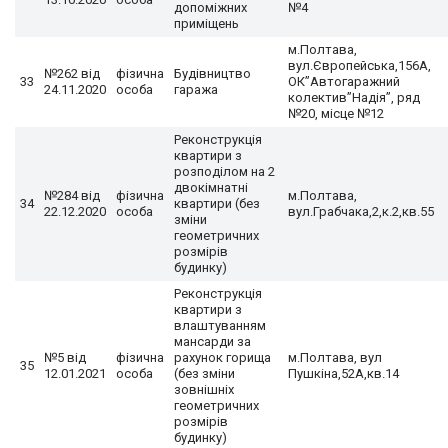
допоміжних
№4
приміщень
м.Полтава,
вул.Європейська,156А,
№262 від
фізична
Будівництво
33
ОК”Автогаражний
24.11.2020
особа
гаража
колектив”Надія”, ряд
№20, місце №12
Реконструкція
квартири з
розподілом на 2
двокімнатні
№284 від
фізична
м.Полтава,
34
квартири (без
22.12.2020
особа
вул.Грабчака,2,к.2,кв.55
зміни
геометричних
розмірів
будинку)
Реконструкція
квартири з
влаштуванням
мансарди за
№5 від
фізична
рахунок горища
м.Полтава, вул
35
12.01.2021
особа
(без зміни
Пушкіна,52А,кв.14
зовнішніх
геометричних
розмірів
будинку)