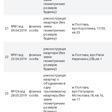
геометричних
розмірів
будинку)
реконструкція
квартири (без
м.Полтава,
№81 від
фізична
зміни
21
вул.Короленка, 17/53,
09.04.2019
особа
геометричних
кв.33
розмірів
будинку)
реконструкція
квартири (без
№91 від
фізична
м.Полтава, вул.Раїси
22
зміни
23.04.2019
особа
Кириченко,25Б,кв.1
геометричних
розмірів
будинку)
реконструкція
квартир з
об’єднанням в
одну
м.Полтава,
№126 від
фізична
трьохкімнатну
вул.Патріарха
23
28.05.2019
особа
квартиру (без
Мстислава,18, кв.16,
зміни
кв.17
геометричних
розмірів
будинку)