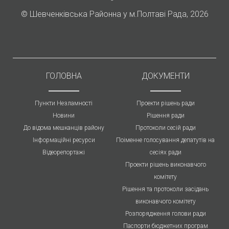
©
Шевченківська Районна у м.Полтаві Рада, 2026
ГОЛОВНА
ДОКУМЕНТИ
Пункти Незламності
Проекти рішень ради
Новини
Рішення ради
До відома мешканців району
Протоколи cесій ради
Інформаційні ресурси
Поіменне голосування депатутів на
Відеорепортажі
сесіях ради
Проекти рішень виконавчого
комітету
Рішення та протоколи засідань
виконавчого комітету
Розпорядження голови ради
Паспорти бюджетних програм