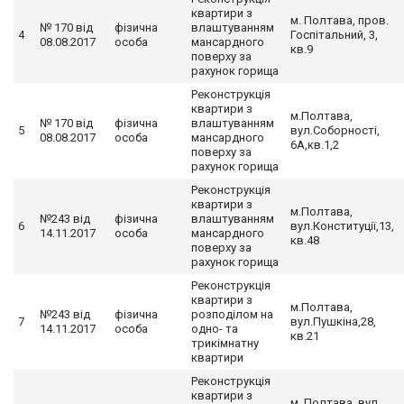
квартири з
м. Полтава, пров.
№ 170 від
фізична
влаштуванням
4
Госпітальний, 3,
08.08.2017
особа
мансардного
кв.9
поверху за
рахунок горища
Реконструкція
квартири з
м.Полтава,
№ 170 від
фізична
влаштуванням
5
вул.Соборності,
08.08.2017
особа
мансардного
6А,кв.1,2
поверху за
рахунок горища
Реконструкція
квартири з
м.Полтава,
№243 від
фізична
влаштуванням
6
вул.Конституції,13,
14.11.2017
особа
мансардного
кв.48
поверху за
рахунок горища
Реконструкція
квартири з
м.Полтава,
№243 від
фізична
розподілом на
7
вул.Пушкіна,28,
14.11.2017
особа
одно- та
кв.21
трикімнатну
квартири
Реконструкція
квартири з
м. Полтава, вул.