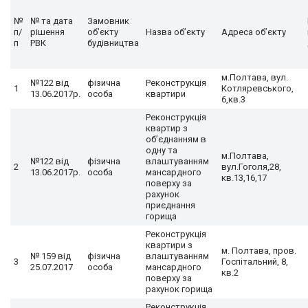
№
№ та дата
Замовник
п/
рішення
об’єкту
Назва об’єкту
Адреса об’єкту
п
РВК
будівництва
м.Полтава, вул.
№122 від
фізична
Реконструкція
1
Котляревського,
13.06.2017р.
особа
квартири
6,кв.3
Реконструкція
квартир з
об’єднанням в
одну та
м.Полтава,
№122 від
фізична
влаштуванням
2
вул.Гоголя,28,
13.06.2017р.
особа
мансардного
кв.13,16,17
поверху за
рахунок
приєднання
горища
Реконструкція
квартири з
м. Полтава, пров.
№ 159 від
фізична
влаштуванням
3
Госпітальний, 8,
25.07.2017
особа
мансардного
кв.2
поверху за
рахунок горища
Реконструкція