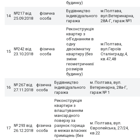
будинку)
Будівництво
м.Полтава,
№217 від
фізична
14
індивідуального
вул.Ветеринарна,
25.09.2018
особа
гаража
28А-Г, гараж №1
Реконструкція
квартир з
об’єднанням в
одну
м.Полтава,
№242 від
фізична
двокімнатну
вул.Героїв
15
23.10.2018
особа
квартиру (без
Сталінграду,4,
зміни
кв.47,48
геометричнихї
розмірів
будинку)
Будівництво
м. Полтава, вул.
№ 267 від
фізична
16
індивідуального
Ветеринарна, 28а-Г,
27.11.2018
особа
гаража
гараж № 1
Реконструкція
квартири з
влаштуванням
мансардного
поверху за
м. Полтава, вул.
№ 293 від
фізична
рахунок горища
17
Європейська, 27/24,
26.12.2018
особа
в межах власних
кв.22
приміщень (без