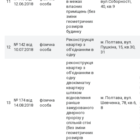
11
в межах
вул.Соборності,
12.06.2018
особа
власних
40, кв.9
приміщень (без
зміни
геометричних
розмірів
будинку
Реконструкція
м. Полтава, вул.
№ 142 від
фізична
квартир з
12
Пушкіна, 15, кв.30,
10.07.2018
особа
об’єднанням в
31
одну
реконструкця
квартир з
об’єднанням в
одну
двокімнатну
квартиру
шляхом
відновлення
м. Полтава, вул.
№ 174 від
фізична
13
раніше
Шевченка, 78, кв.6,
14.08.2018
особа
замурованого
8
дверного
прорізу у
спільній стіні
(без зміни
геометричних
розмірів