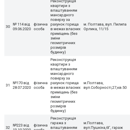
Реконструкція
квартири з
влаштуванням
мансардного
поверху за
№ 114 від
фізична
рахунок горища
м. Полтава, вул. Пилипа
30
09.06.2020
особа
в межах власних
Орлика, 11/15
приміщень (без
зміни
геометричних
розмірів
будинку)
Реконструкція
квартири з
влаштуванням
мансардного
поверху за
№170 від
фізична
рахунок горища
м.Полтава,
31
28.07.2020
особа
в межах власних
вул.Соборності,27,кв.50
приміщень (без
зміни
геометричних
розмірів
будинку)
Реконструкція
гаража з
м.Полтава,
№223 від
фізична
32
влаштуванням
вул.Пушкіна,6Г, гараж
13.10.2020
особа