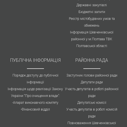
Державні закупівлі
Бюджетні запити
Реєстр містобудівних умов та
обмежень
Інформація Шевченківської
районної у м.Полтава ТВК
Полтавської області
ПУБЛIЧНА IНФОРМАЦІЯ
РАЙОННА РАДА
Порядок доступу до публічної
Заступник голови районної ради
інформації
Депутати ради
Інформація щодо реалізації Закону
Участь депутатів в роботі районної
України “Про очищення влади”:
ради
-Апарат виконавчого комітету
Депутатські комісії
-Фінансовий відділ
Участь депутатів в роботі комісій
ради
Повноваження Шевченківської