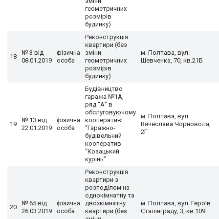
зміни
геометричних
розмірів
будинку)
Реконструкція
квартири (без
№ 3 від
фізична
зміни
м. Полтава, вул.
18
08.01.2019
особа
геометричних
Шевченка, 70, кв.21Б
розмірів
будинку)
Будівництво
гаража №1А,
ряд “А” в
обслуговуючому
м. Полтава, вул.
№ 13 від
фізична
кооперативі
19
Вячеслава Чорновола,
22.01.2019
особа
“Гаражно-
2Г
будівельний
кооператив
“Козацький
курінь”
Реконструкція
квартири з
розподілом на
однокімнатну та
№ 65 від
фізична
двохкімнатну
м. Полтава, вул. Героїв
20
26.03.2019
особа
квартири (без
Сталінграду, 3, кв.109
зміни