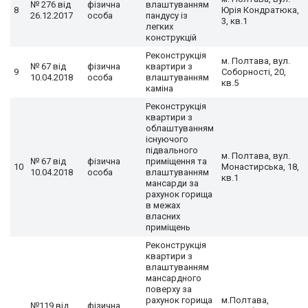
№ 276 від
фізична
влаштуванням
8
Юрія Кондратюка,
26.12.2017
особа
пандусу із
3, кв.1
легких
конструкцій
Реконструкція
м. Полтава, вул.
№ 67 від
фізична
квартири з
9
Соборності, 20,
10.04.2018
особа
влаштуванням
кв.5
каміна
Реконструкція
квартири з
облаштуванням
існуючого
підвального
м. Полтава, вул.
№ 67 від
фізична
приміщення та
10
Монастирська, 18,
10.04.2018
особа
влаштуванням
кв.1
мансарди за
рахунок горища
в межах
власних
приміщень
Реконструкція
квартири з
влаштуванням
мансардного
поверху за
рахунок горища
м.Полтава,
№119 від
фізична