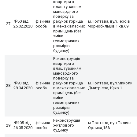
квартири з
влаштуванням
мансардного
поверху за
№50 від
фізична
рахунок горища
м.Полтава, вул.Героїв
27
25.02.2020
особа
в межах власних
Чорнобильців,1,кв.69
приміщень (без
зміни
геометричних
розмірів
будинку)
Реконструкція
квартири з
влаштуванням
мансардного
поверху за
№93 від
фізична
рахунок горища
м.Полтава, вул.Миколи
28
28.04.2020
особа
в межах власних
Дмитрієва,19,кв.1
приміщень (без
зміни
геометричних
розмірів
будинку)
Реконструкція
№105 від
фізична
м.Полтава, вул.Пилипа
29
житлового
26.05.2020
особа
Орлика,15А
будинку