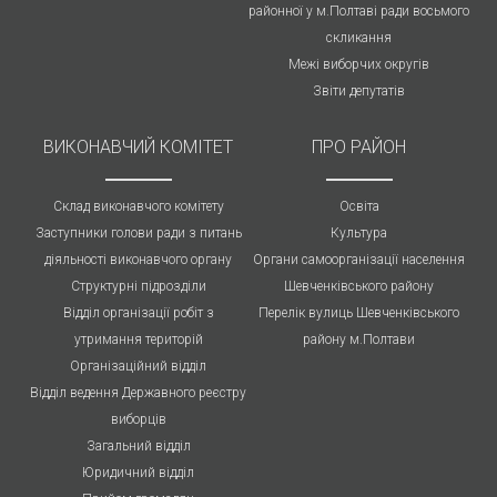
районної у м.Полтаві ради восьмого
скликання
Межі виборчих округів
Звіти депутатів
ВИКОНАВЧИЙ КОМІТЕТ
ПРО РАЙОН
Склад виконавчого комітету
Освіта
Заступники голови ради з питань
Культура
діяльності виконавчого органу
Органи самоорганізації населення
Структурні підрозділи
Шевченківського району
Відділ організації робіт з
Перелік вулиць Шевченківського
утримання територій
району м.Полтави
Організаційний відділ
Відділ ведення Державного реєстру
виборців
Загальний відділ
Юридичний відділ