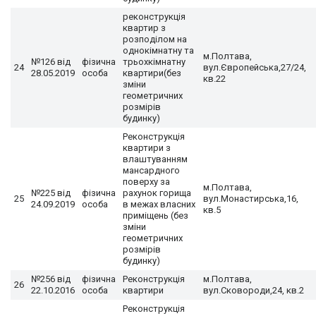
реконструкція
квартир з
розподілом на
однокімнатну та
м.Полтава,
№126 від
фізична
трьохкімнатну
24
вул.Європейська,27/24,
28.05.2019
особа
квартири(без
кв.22
зміни
геометричних
розмірів
будинку)
Реконструкція
квартири з
влаштуванням
мансардного
поверху за
м.Полтава,
№225 від
фізична
рахунок горища
25
вул.Монастирська,16,
24.09.2019
особа
в межах власних
кв.5
приміщень (без
зміни
геометричних
розмірів
будинку)
№256 від
фізична
Реконструкція
м.Полтава,
26
22.10.2016
особа
квартири
вул.Сковороди,24, кв.2
Реконструкція