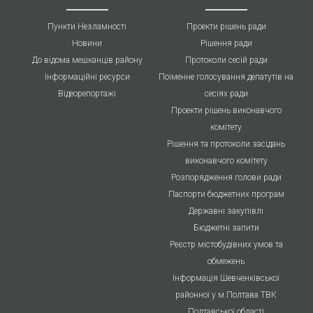
Пункти Незламності
Проекти рішень ради
Новини
Рішення ради
До відома мешканців району
Протоколи cесій ради
Інформаційні ресурси
Поіменне голосування депатутів на
Відеорепортажі
сесіях ради
Проекти рішень виконавчого
комітету
Рішення та протоколи засідань
виконавчого комітету
Розпорядження голови ради
Паспорти бюджетних програм
Державні закупівлі
Бюджетні запити
Реєстр містобудівних умов та
обмежень
Інформація Шевченківської
районної у м.Полтава ТВК
Полтавської області