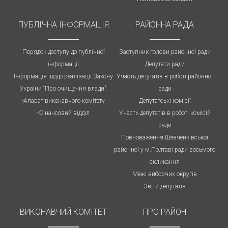
ПУБЛIЧНА IНФОРМАЦІЯ
РАЙОННА РАДА
Порядок доступу до публічної
Заступник голови районної ради
інформації
Депутати ради
Інформація щодо реалізації Закону
Участь депутатів в роботі районної
України “Про очищення влади”:
ради
-Апарат виконавчого комітету
Депутатські комісії
-Фінансовий відділ
Участь депутатів в роботі комісій
ради
Повноваження Шевченківської
районної у м.Полтаві ради восьмого
скликання
Межі виборчих округів
Звіти депутатів
ВИКОНАВЧИЙ КОМІТЕТ
ПРО РАЙОН