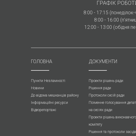
ГРАФІК РОБОТ
8:00 - 17:15 (понеділок
8:00 - 16:00 (п'ятни
12:00 - 13:00 (обідня п
ГОЛОВНА
ДОКУМЕНТИ
Пункти Незламності
Проекти рішень ради
Новини
Рішення ради
До відома мешканців району
Протоколи cесій ради
Інформаційні ресурси
Поіменне голосування депат
Відеорепортажі
на сесіях ради
Проекти рішень виконавчог
комітету
Рішення та протоколи засід