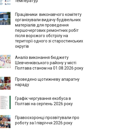
температур
Працівники виконавчого комітету
організували видачу будівельних
матеріалів для проведення
першочергових ремонтних робіт
після ворожого обстрілу на
території одного зі старостинських
округів
Аналіз виконання бюджету
Шевченківського району у місті
Полтава станом на 01.08.2026 року
Проведено щотижневу апаратну
нараду
Графік чергування екобуса в
Полтаві на серпень 2026 року
Правоохоронці прозвітували про
роботу за І півріччя 2026 року