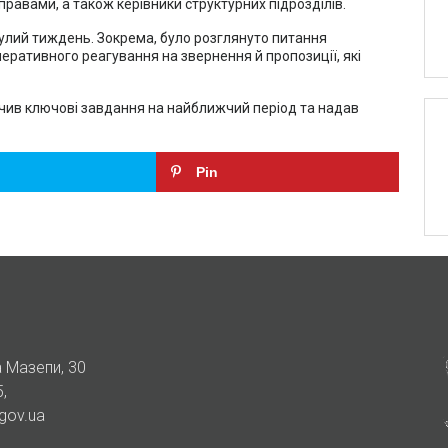
правами, а також керівники структурних підрозділів.
улий тиждень. Зокрема, було розглянуто питання
еративного реагування на звернення й пропозиції, які
чив ключові завдання на найближчий період та надав
Pin
а Мазепи, 30
5
,
gov.ua