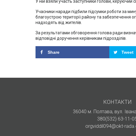
У ній взяли участь заступники голови, керуючий с
Учасники наради підбили підсумки роботи за мин
благоустрою території району та забезпечення оп
надходять від жителів.
За результатами обговорення голова ради визна
відповідні доручення керівникам підрозділів.
Share
Tweet
КОНТАКТИ
36040 м. Полтава, вул. Іван
380(532) 63-11-0
orgviddil094@okt-rada.