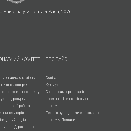
 Районна у м.Полтаві Рада, 2026
ОНАВЧИЙ КОМІТЕТ
ПРО РАЙОН
 виконавчого комітету
Освіта
пники голови ради з питань
Культура
ності виконавчого органу
Органи самоорганізації
турні підрозділи
населення Шевченківського
 організації робіт з
району
ання територій
Перелік вулиць Шевченківського
ізаційний відділ
району м.Полтави
л ведення Державного