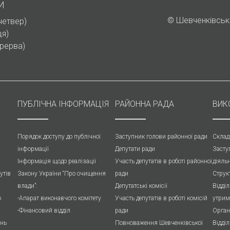
И
©
Шевченківська
-четвер)
ця)
ерерва)
ПУБЛIЧНА IНФОРМАЦІЯ
РАЙОННА РАДА
ВИК
Порядок доступу до публічної
Заступник голови районної ради
Склад
інформації
Депутати ради
Засту
Інформація щодо реалізації
Участь депутатів в роботі районної
діяль
утів
Закону України “Про очищення
ради
Струк
влади”:
Депутатські комісії
Відділ
о
-Апарат виконавчого комітету
Участь депутатів в роботі комісій
утрим
-Фінансовий відділ
ради
Орган
ань
Повноваження Шевченківської
Відді