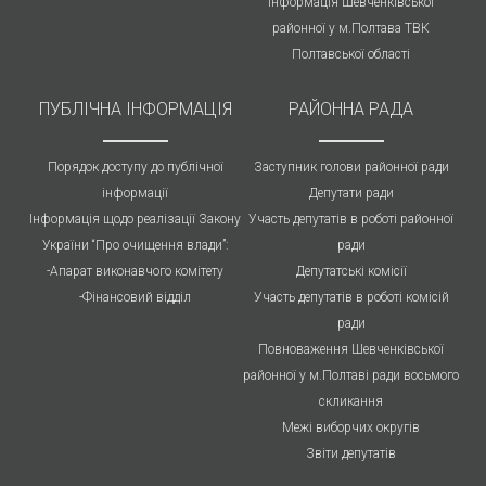
Інформація Шевченківської
районної у м.Полтава ТВК
Полтавської області
ПУБЛIЧНА IНФОРМАЦІЯ
РАЙОННА РАДА
Порядок доступу до публічної
Заступник голови районної ради
інформації
Депутати ради
Інформація щодо реалізації Закону
Участь депутатів в роботі районної
України “Про очищення влади”:
ради
-Апарат виконавчого комітету
Депутатські комісії
-Фінансовий відділ
Участь депутатів в роботі комісій
ради
Повноваження Шевченківської
районної у м.Полтаві ради восьмого
скликання
Межі виборчих округів
Звіти депутатів