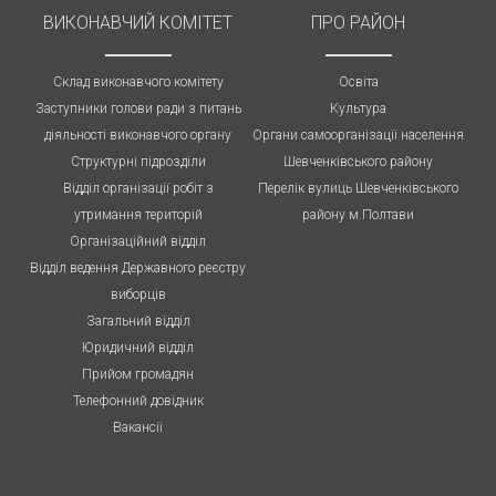
ВИКОНАВЧИЙ КОМІТЕТ
ПРО РАЙОН
Склад виконавчого комітету
Освіта
Заступники голови ради з питань
Культура
діяльності виконавчого органу
Органи самоорганізації населення
Структурні підрозділи
Шевченківського району
Відділ організації робіт з
Перелік вулиць Шевченківського
утримання територій
району м.Полтави
Організаційний відділ
Відділ ведення Державного реєстру
виборців
Загальний відділ
Юридичний відділ
Прийом громадян
Телефонний довідник
Вакансії