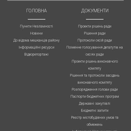
ГОЛОВНА
ДОКУМЕНТИ
Пункти Незламності
Проекти рішень ради
Новини
Рішення ради
До відома мешканців району
Протоколи cесій ради
Інформаційні ресурси
Поіменне голосування депатутів на
Відеорепортажі
сесіях ради
Проекти рішень виконавчого
комітету
Рішення та протоколи засідань
виконавчого комітету
Розпорядження голови ради
Паспорти бюджетних програм
Державні закупівлі
Бюджетні запити
Реєстр містобудівних умов та
обмежень