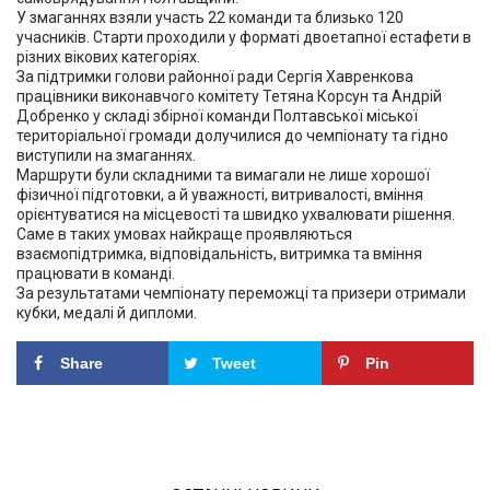
У змаганнях взяли участь 22 команди та близько 120
учасників. Старти проходили у форматі двоетапної естафети в
різних вікових категоріях.
За підтримки голови районної ради Сергія Хавренкова
працівники виконавчого комітету Тетяна Корсун та Андрій
Добренко у складі збірної команди Полтавської міської
територіальної громади долучилися до чемпіонату та гідно
виступили на змаганнях.
Маршрути були складними та вимагали не лише хорошої
фізичної підготовки, а й уважності, витривалості, вміння
орієнтуватися на місцевості та швидко ухвалювати рішення.
Саме в таких умовах найкраще проявляються
взаємопідтримка, відповідальність, витримка та вміння
працювати в команді.
За результатами чемпіонату переможці та призери отримали
кубки, медалі й дипломи.
Share
Tweet
Pin