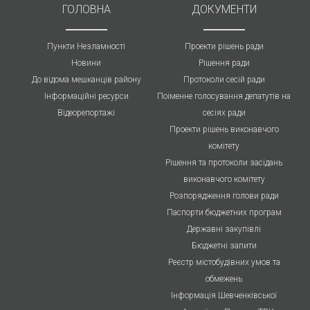
ГОЛОВНА
ДОКУМЕНТИ
Пункти Незламності
Проекти рішень ради
Новини
Рішення ради
До відома мешканців району
Протоколи cесій ради
Інформаційні ресурси
Поіменне голосування депатутів на
Відеорепортажі
сесіях ради
Проекти рішень виконавчого
комітету
Рішення та протоколи засідань
виконавчого комітету
Розпорядження голови ради
Паспорти бюджетних програм
Державні закупівлі
Бюджетні запити
Реєстр містобудівних умов та
обмежень
Інформація Шевченківської