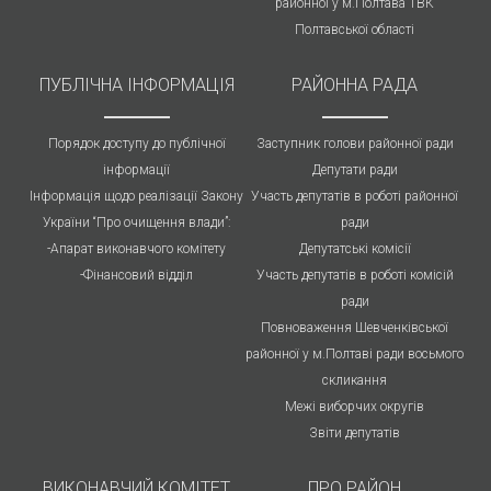
районної у м.Полтава ТВК
Полтавської області
ПУБЛIЧНА IНФОРМАЦІЯ
РАЙОННА РАДА
Порядок доступу до публічної
Заступник голови районної ради
інформації
Депутати ради
Інформація щодо реалізації Закону
Участь депутатів в роботі районної
України “Про очищення влади”:
ради
-Апарат виконавчого комітету
Депутатські комісії
-Фінансовий відділ
Участь депутатів в роботі комісій
ради
Повноваження Шевченківської
районної у м.Полтаві ради восьмого
скликання
Межі виборчих округів
Звіти депутатів
ВИКОНАВЧИЙ КОМІТЕТ
ПРО РАЙОН