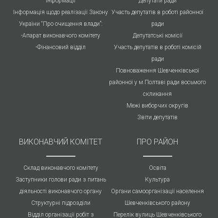
інформації
Депутати ради
Інформація щодо реалізації Закону
Участь депутатів в роботі районної
України “Про очищення влади”:
ради
-Апарат виконавчого комітету
Депутатські комісії
-Фінансовий відділ
Участь депутатів в роботі комісій
ради
Повноваження Шевченківської
районної у м.Полтаві ради восьмого
скликання
Межі виборчих округів
Звіти депутатів
ВИКОНАВЧИЙ КОМІТЕТ
ПРО РАЙОН
Склад виконавчого комітету
Освіта
Заступники голови ради з питань
Культура
діяльності виконавчого органу
Органи самоорганізації населення
Структурні підрозділи
Шевченківського району
Відділ організації робіт з
Перелік вулиць Шевченківського