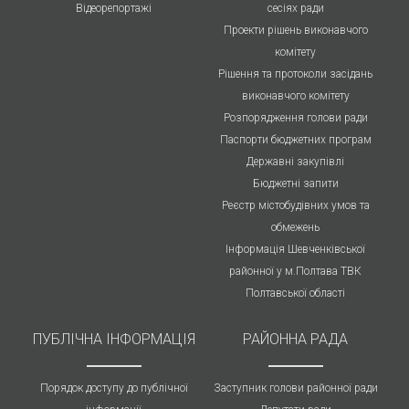
Відеорепортажі
сесіях ради
Проекти рішень виконавчого
комітету
Рішення та протоколи засідань
виконавчого комітету
Розпорядження голови ради
Паспорти бюджетних програм
Державні закупівлі
Бюджетні запити
Реєстр містобудівних умов та
обмежень
Інформація Шевченківської
районної у м.Полтава ТВК
Полтавської області
ПУБЛIЧНА IНФОРМАЦІЯ
РАЙОННА РАДА
Порядок доступу до публічної
Заступник голови районної ради