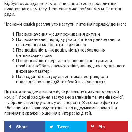
Відбулось засідання комісії з питань захисту прав дитини
виконавчого комітету Шевченківської районної у м. Полтаві
ради.
Членами комісії розглянуто наступні питання порядку денного:
Про визначення місця проживання дитини.
Про визначення порядку участі батька у вихованні та
спілкуванні з малолітньою дитиною.
Про доцільність (недоцільність) позбавлення
батьківських прав.
Про можливість передачі неповнолітньої дитини,
позбавленої батьківського піклування, для подальшого
виховання матері.
Про надання статусу дитини, яка постраждала
внаслідок воєнних дій та збройних конфліктів.
Питання порядку денного були ретельно вивчені членами
комісії. У ході засідання заслухано заявників та членів комісії,
які брали активну участь у обговоренні. З’ясовано факти й
обставини по кожному питанню, за підсумками засідання
прийняті виважені рішення в інтересах дітей.
Share
Tweet
Pin