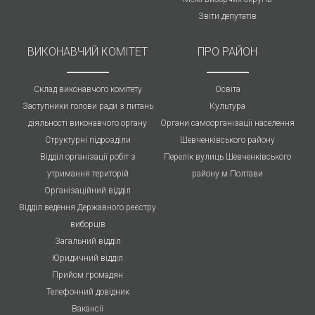
Звіти депутатів
ВИКОНАВЧИЙ КОМІТЕТ
ПРО РАЙОН
Склад виконавчого комітету
Освіта
Заступники голови ради з питань
Культура
діяльності виконавчого органу
Органи самоорганізації населення
Структурні підрозділи
Шевченківського району
Відділ організації робіт з
Перелік вулиць Шевченківського
утримання територій
району м.Полтави
Організаційний відділ
Відділ ведення Державного реєстру
виборців
Загальний відділ
Юридичний відділ
Прийом громадян
Телефонний довідник
Вакансії