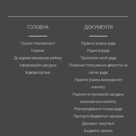
ГОЛОВНА
ДОКУМЕНТИ
Пункти Незламності
Проекти рішень ради
Новини
Рішення ради
До відома мешканців району
Протоколи cесій ради
Інформаційні ресурси
Поіменне голосування депатутів на
Відеорепортажі
сесіях ради
Проекти рішень виконавчого
комітету
Рішення та протоколи засідань
виконавчого комітету
Розпорядження голови ради
Паспорти бюджетних програм
Державні закупівлі
Бюджетні запити