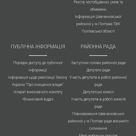
Реєстр містобудівних умов та
обмежень
Інформація Шевченківської
районної у м.Полтава ТВК
Полтавської області
ПУБЛIЧНА IНФОРМАЦІЯ
РАЙОННА РАДА
Порядок доступу до публічної
Заступник голови районної ради
інформації
Депутати ради
Інформація щодо реалізації Закону
Участь депутатів в роботі районної
України “Про очищення влади”:
ради
-Апарат виконавчого комітету
Депутатські комісії
-Фінансовий відділ
Участь депутатів в роботі комісій
ради
Повноваження Шевченківської
районної у м.Полтаві ради восьмого
скликання
Межі виборчих округів