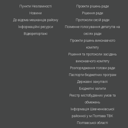
Пункти Незламності
Проекти рішень ради
Новини
Рішення ради
До відома мешканців району
Протоколи cесій ради
Інформаційні ресурси
Поіменне голосування депатутів на
Відеорепортажі
сесіях ради
Проекти рішень виконавчого
комітету
Рішення та протоколи засідань
виконавчого комітету
Розпорядження голови ради
Паспорти бюджетних програм
Державні закупівлі
Бюджетні запити
Реєстр містобудівних умов та
обмежень
Інформація Шевченківської
районної у м.Полтава ТВК
Полтавської області