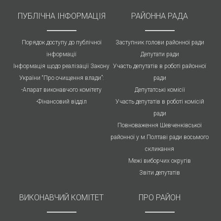
ПУБЛIЧНА IНФОРМАЦІЯ
РАЙОННА РАДА
Порядок доступу до публічної
Заступник голови районної ради
інформації
Депутати ради
Інформація щодо реалізації Закону
Участь депутатів в роботі районної
України “Про очищення влади”:
ради
-Апарат виконавчого комітету
Депутатські комісії
-Фінансовий відділ
Участь депутатів в роботі комісій
ради
Повноваження Шевченківської
районної у м.Полтаві ради восьмого
скликання
Межі виборчих округів
Звіти депутатів
ВИКОНАВЧИЙ КОМІТЕТ
ПРО РАЙОН