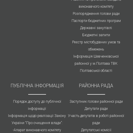
виконавчого комітету
Розпорядження голови ради
Паспорти бюджетних програм
Державні закупівлі
Бюджетні запити
Реєстр містобудівних умов та
обмежень
Інформація Шевченківської
районної у м.Полтава ТВК
Полтавської області
ПУБЛIЧНА IНФОРМАЦІЯ
РАЙОННА РАДА
Порядок доступу до публічної
Заступник голови районної ради
інформації
Депутати ради
Інформація щодо реалізації Закону
Участь депутатів в роботі районної
України “Про очищення влади”:
ради
-Апарат виконавчого комітету
Депутатські комісії