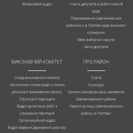
-Фінансовий відділ
Участь депутатів в роботі комісій
ради
Повноваження Шевченківської
районної у м.Полтаві ради восьмого
скликання
Межі виборчих округів
Звіти депутатів
ВИКОНАВЧИЙ КОМІТЕТ
ПРО РАЙОН
Склад виконавчого комітету
Освіта
Заступники голови ради з питань
Культура
діяльності виконавчого органу
Органи самоорганізації населення
Структурні підрозділи
Шевченківського району
Відділ організації робіт з
Перелік вулиць Шевченківського
утримання територій
району м.Полтави
Організаційний відділ
Відділ ведення Державного реєстру