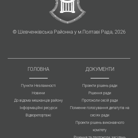
©
Шевченківська Районна у м.Полтаві Рада, 2026
ГОЛОВНА
ДОКУМЕНТИ
Пункти Незламності
Проекти рішень ради
Новини
Рішення ради
До відома мешканців району
Протоколи cесій ради
Інформаційні ресурси
Поіменне голосування депатутів на
Відеорепортажі
сесіях ради
Проекти рішень виконавчого
комітету
Рішення та протоколи засідань