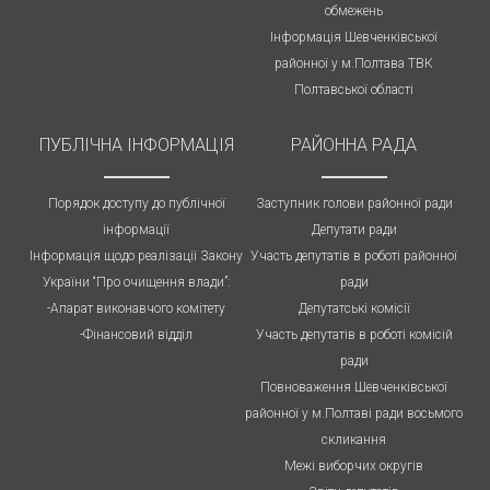
обмежень
Інформація Шевченківської
районної у м.Полтава ТВК
Полтавської області
ПУБЛIЧНА IНФОРМАЦІЯ
РАЙОННА РАДА
Порядок доступу до публічної
Заступник голови районної ради
інформації
Депутати ради
Інформація щодо реалізації Закону
Участь депутатів в роботі районної
України “Про очищення влади”:
ради
-Апарат виконавчого комітету
Депутатські комісії
-Фінансовий відділ
Участь депутатів в роботі комісій
ради
Повноваження Шевченківської
районної у м.Полтаві ради восьмого
скликання
Межі виборчих округів