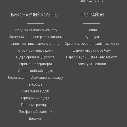
Звіти депутатів
ВИКОНАВЧИЙ КОМІТЕТ
ПРО РАЙОН
Склад виконавчого комітету
Освіта
Заступники голови ради з питань
Культура
діяльності виконавчого органу
Органи самоорганізації населення
Структурні підрозділи
Шевченківського району
Відділ організації робіт з
Перелік вулиць Шевченківського
утримання територій
району м.Полтави
Організаційний відділ
Відділ ведення Державного реєстру
виборців
Загальний відділ
Юридичний відділ
Прийом громадян
Телефонний довідник
Вакансії