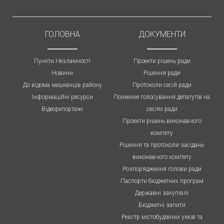
ГОЛОВНА
ДОКУМЕНТИ
Пункти Незламності
Проекти рішень ради
Новини
Рішення ради
До відома мешканців району
Протоколи cесій ради
Інформаційні ресурси
Поіменне голосування депатутів на
Відеорепортажі
сесіях ради
Проекти рішень виконавчого
комітету
Рішення та протоколи засідань
виконавчого комітету
Розпорядження голови ради
Паспорти бюджетних програм
Державні закупівлі
Бюджетні запити
Реєстр містобудівних умов та